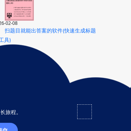
26-02-08
扫题目就能出答案的软件(快速生成标题
工具)
成长旅程。
提交