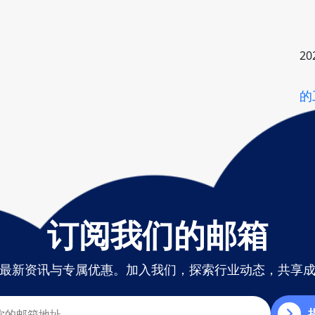
20
的
订阅我们的邮箱
最新资讯与专属优惠。加入我们，探索行业动态，共享