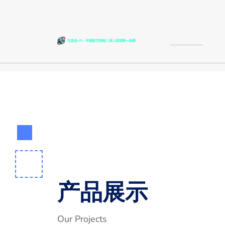
产品展示
Our Projects