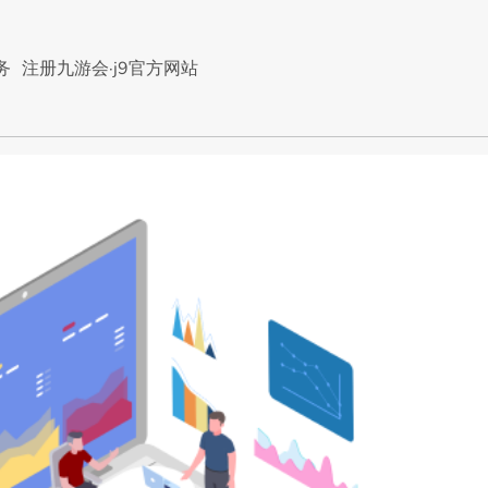
务
注册九游会·j9官方网站