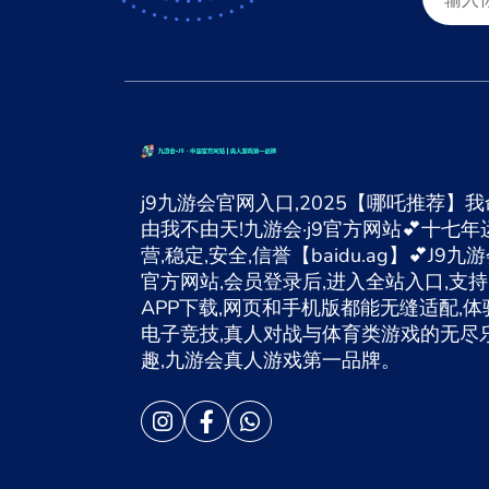
j9九游会官网入口,2025【哪吒推荐】我
由我不由天!九游会·j9官方网站💕十七年
营,稳定,安全,信誉【baidu.ag】💕J9九
官方网站,会员登录后,进入全站入口,支持
APP下载,网页和手机版都能无缝适配,体
电子竞技,真人对战与体育类游戏的无尽
趣,九游会真人游戏第一品牌。