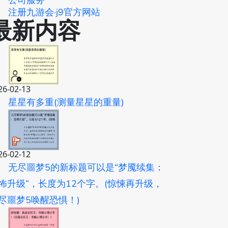
公司服务
注册九游会·j9官方网站
最新内容
26-02-13
星星有多重(测量星星的重量)
26-02-12
无尽噩梦5的新标题可以是“梦魇续集：
怖升级”，长度为12个字。(惊悚再升级，
尽噩梦5唤醒恐惧！)