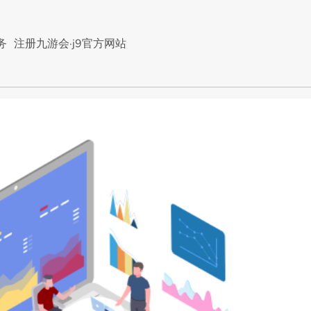
务
注册九游会·j9官方网站