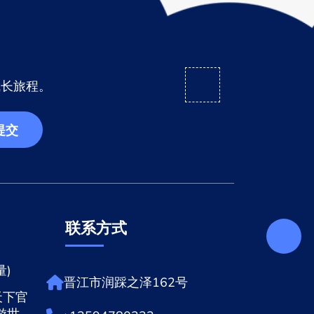
成长旅程。
提交
联系方式
)
晋江市润踩之泽162号
天下官