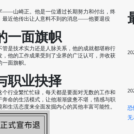
字——山崎正。他是一位通过长期努力和付出，终
，最近他传出让人意料不到的消息——他要退役
的一面旗帜
不管是技术实力还是人脉关系，他的成就都堪称行
20
发，他的工作成果受到了业界的广泛认可，并收获
的一面旗帜。
与职业抉择
20
这个行业繁忙忙碌，每天都是要面对无数的工作和
于奔命的生活模式，让他渐渐疲惫不堪，情感与职
境和生活态度来全面发掘内心的其他丰富可能性。
恐
无