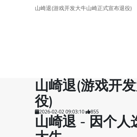
山崎退(游戏开发大牛山崎正式宣布退役)
山崎退(游戏开
役)
2026-02-02 09:03:10
855
山崎退 - 因个