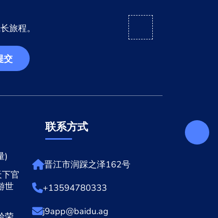
成长旅程。
提交
联系方式
)
晋江市润踩之泽162号
天下官
游世
+13594780333
j9app@baidu.ag
拾荣