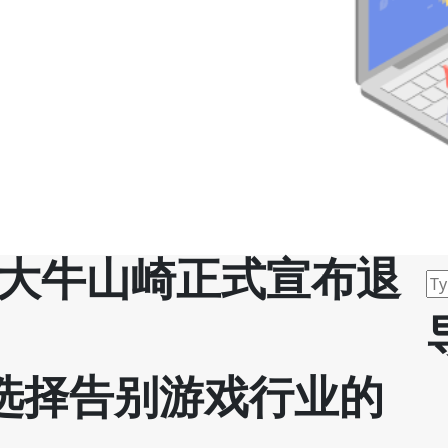
发大牛山崎正式宣布退
人选择告别游戏行业的