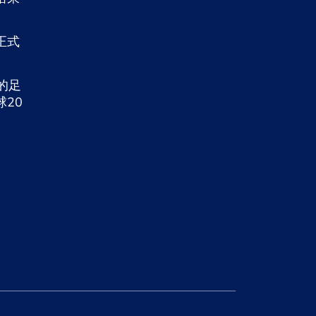
正式
的足
20