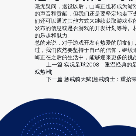
毫无疑问，退役以后，山崎正也将成为游
的声音和贡献，但我们还是要坚定地走下
们还可以通过其他方式来继续获取游戏业
发布的信息或是否游戏的开发计划等等。
的乐趣和魅力。
总的来说，对于游戏开发有热爱的朋友们
过，我们依然要坚持于自己的信仰，继续
崎正在之后的生活中，能够迎来更多的挑
上一篇
实况足球2008：重温经典的
戏热潮)
下一篇
惩戒骑天赋(惩戒骑士：重拾荣