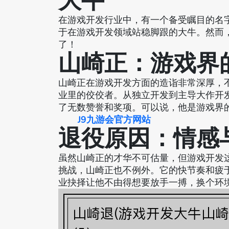
大牛
在游戏开发行业中，有一个备受瞩目的名
于在游戏开发领域站稳脚跟的大牛。然而
了！
山崎正：游戏界
山崎正在游戏开发方面的造诣非常深厚，
业里的佼佼者。从独立开发到主导大作开
了无数赞誉和奖项。可以说，他是游戏界
J9九游会官方网站
退役原因：情感
虽然山崎正的才华不可估量，但游戏开发
挑战，山崎正也不例外。它的快节奏和疲
业抉择让他不由得想要放手一搏，换个环