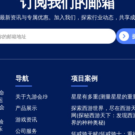
订阅我们的邮箱
最新资讯与专属优惠。加入我们，探索行业动态，共享
导航
项目案例
命
关于九游会J9
星星有多重(测量星星的重量
运
游会
产品展示
探索西游世界，尽在西游
网(探秘西游天下：发现西
游戏资讯
验
界的种种奥秘)
乐
公司服务
惩戒骑天赋(惩戒骑士：重