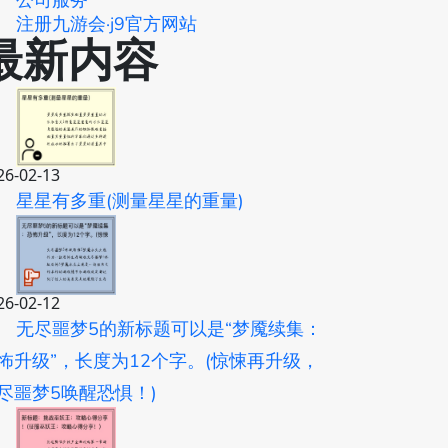
公司服务
注册九游会·j9官方网站
最新内容
26-02-13
星星有多重(测量星星的重量)
26-02-12
无尽噩梦5的新标题可以是“梦魇续集：
怖升级”，长度为12个字。(惊悚再升级，
尽噩梦5唤醒恐惧！)