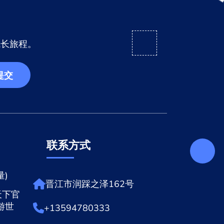
成长旅程。
提交
联系方式
)
晋江市润踩之泽162号
天下官
游世
+13594780333