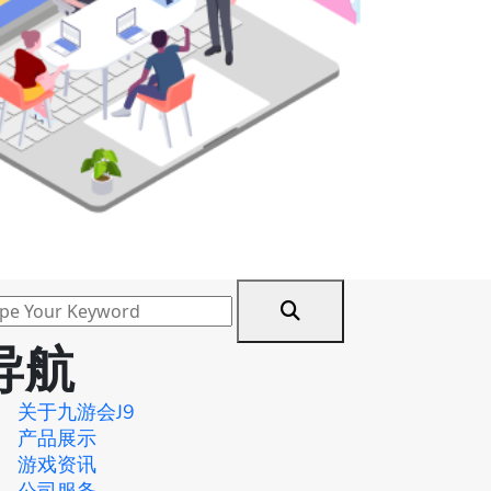
导航
关于九游会J9
产品展示
游戏资讯