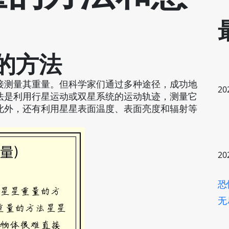
量的方法
接测量其重量。但科学家们通过多种途径，成功地
20
法是利用行星运动或双星系统的运动轨迹，测量它
此外，还有利用星星表面温度、表面亮度和辐射等
20
恐
无