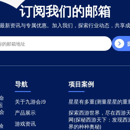
订阅我们的邮箱
最新资讯与专属优惠。加入我们，探索行业动态，共享
导航
项目案例
命
关于九游会J9
星星有多重(测量星星的重量
运
游会
产品展示
探索西游世界，尽在西游
网(探秘西游天下：发现西
游戏资讯
验
界的种种奥秘)