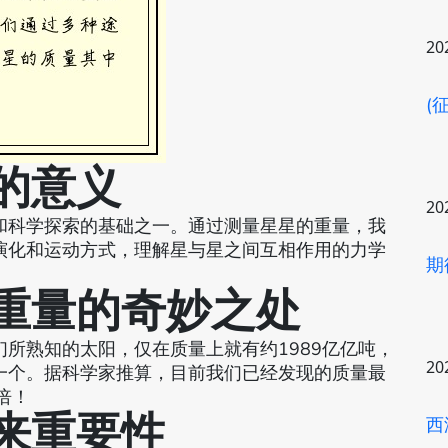
20
(
量的意义
20
和科学探索的基础之一。通过测量星星的重量，我
演化和运动方式，理解星与星之间互相作用的力学
期
星重量的奇妙之处
所熟知的太阳，仅在质量上就有约1989亿亿吨，
20
一个。据科学家推算，目前我们已经发现的质量最
倍！
未来重要性
西