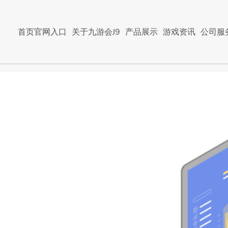
首页官网入口
关于九游会J9
产品展示
游戏资讯
公司服