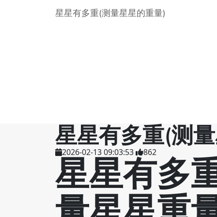
星星有多重(测量星星的重量)
星星有多重(测量
2026-02-13 09:03:53
862
星星有多
量星星重