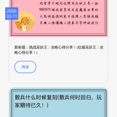
2026-
02-11
新标题：挑战巫妖王：攻略心得分享！(征服巫妖王：攻
略心得分享！)
阅读