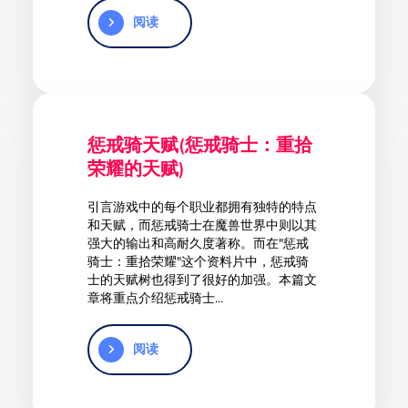
阅读
惩戒骑天赋(惩戒骑士：重拾
荣耀的天赋)
引言游戏中的每个职业都拥有独特的特点
和天赋，而惩戒骑士在魔兽世界中则以其
强大的输出和高耐久度著称。而在"惩戒
骑士：重拾荣耀"这个资料片中，惩戒骑
士的天赋树也得到了很好的加强。本篇文
章将重点介绍惩戒骑士...
阅读