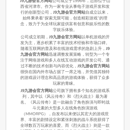
J9九游会官方网站
公司成立于1996年，总部位于山
西省河津市。作为一家专业从事电子游戏开发和发
行的创新型公司，
J9九游会官方网站
自成立以来，
始终秉承着“探索无限可能，创造精彩游戏”的理
念，致力于为全球玩家提供富有创意和娱乐性的数
字娱乐体验。
公司成立初期，
J9九游会官方网站
以单机游戏的开
发为主，逐步积累了丰富的技术经验和市场口碑。
随着互联网的普及和在线游戏需求的急剧上升，
J9
九游会官方网站
迅速调整发展策略，转型为一个专
注于网络游戏和多人在线互动游戏的开发公司。通
过不断的技术创新与内容优化，
J9九游会官方网站
很快在国内外市场占据了一席之地，并凭借其独特
的游戏设计理念和高品质的游戏体验，获得了众多
玩家的青睐。
J9九游会官方网站
公司旗下拥有多个知名的游戏系
列，其中以《风云传奇》和《烈火战士》最为著
名。《风云传奇》是一款融合了角色扮演与即时战
斗元素的大型多人在线角色扮演游戏
（MMORPG），自发布以来便以其宏大的游戏世
界、丰富的剧情设定和紧张刺激的战斗系统获得了
全球数百万玩家的喜爱。而《烈火战士》则是一款