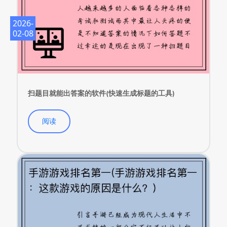
2026-
02-08
扫题目就能出答案的软件(快速生成标题的工具)
阅读