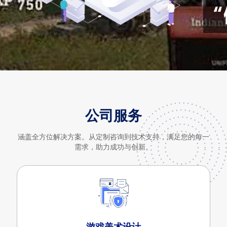
公司服务
涵盖全方位解决方案。从定制咨询到技术支持，满足您的每一
需求，助力成功与创新。