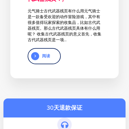
元气骑士古代武器残页有什么用元气骑士
是一款备受欢迎的动作冒险游戏，其中有
很多值得玩家探索的收集品，比如古代武
器残页。那么古代武器残页具体有什么用
呢？ 收集古代武器残页的意义首先，收集
古代武器残页是一项...
阅读
30天退款保证