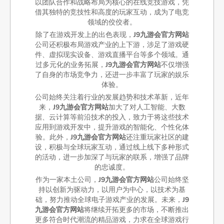
以团队合作和战略布局为核心的在线竞技游戏，凭
借其独特的竞技性和高度的玩家互动，成为了电竞
领域的佼佼者。
除了在游戏开发上的出色表现，
J9九游会官方网站
公司还积极布局游戏产业的上下游，涉足了游戏硬
件、虚拟现实设备、游戏直播平台等多个领域。通
过多元化的业务拓展，
J9九游会官方网站
不仅增强
了自身的市场竞争力，还进一步丰富了玩家的娱乐
体验。
公司始终关注着行业的发展趋势和技术革新，近年
来，
J9九游会官方网站
加大了对人工智能、大数
据、云计算等前沿技术的投入，致力于将这些技术
应用到游戏开发中，提升游戏的智能化、个性化体
验。此外，
J9九游会官方网站
还注重玩家社区的建
设，积极与全球玩家互动，通过线上线下多种形式
的活动，进一步加深了与玩家的联系，增强了品牌
的忠诚度。
作为一家本土公司，
J9九游会官方网站
公司始终坚
持以创新为驱动力，以用户为中心，以技术为基
础，努力推动全球电子游戏产业的发展。未来，
J9
九游会官方网站
将继续开拓更多的市场，不断推出
更多符合时代潮流的精品游戏，力求在全球游戏行