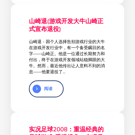
山崎退(游戏开发大牛山崎正
式宣布退役)
山崎退 - 因个人选择告别游戏行业的大牛
在游戏开发行业中，有一个备受瞩目的名
字——山崎正。他是一位通过长期努力和
付出，终于在游戏开发领域站稳脚跟的大
牛。然而，最近他传出让人意料不到的消
息——他要退役了...
阅读
实况足球2008：重温经典的