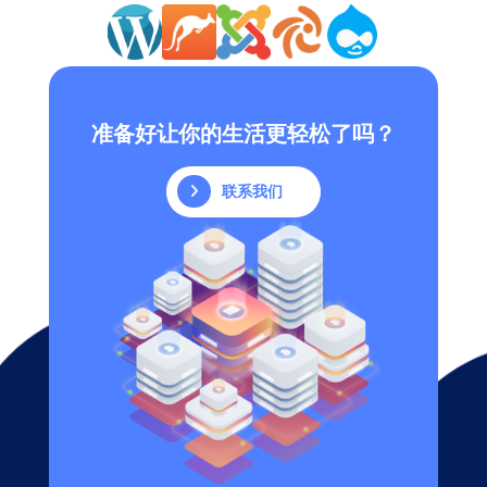
准备好让你的生活更轻松了吗？
联系我们