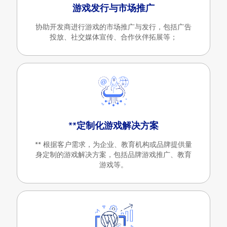
游戏发行与市场推广
协助开发商进行游戏的市场推广与发行，包括广告
投放、社交媒体宣传、合作伙伴拓展等；
**定制化游戏解决方案
** 根据客户需求，为企业、教育机构或品牌提供量
身定制的游戏解决方案，包括品牌游戏推广、教育
游戏等。