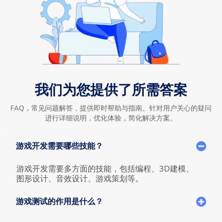
我们为您提供了所需答案
FAQ，常见问题解答，提供即时帮助与指南。针对用户关心的疑问
进行详细说明，优化体验，简化解决方案。
游戏开发需要哪些技能？
游戏开发需要多方面的技能，包括编程、3D建模、
图形设计、音效设计、游戏策划等。
游戏测试的作用是什么？
如何参与我们的Beta测试？