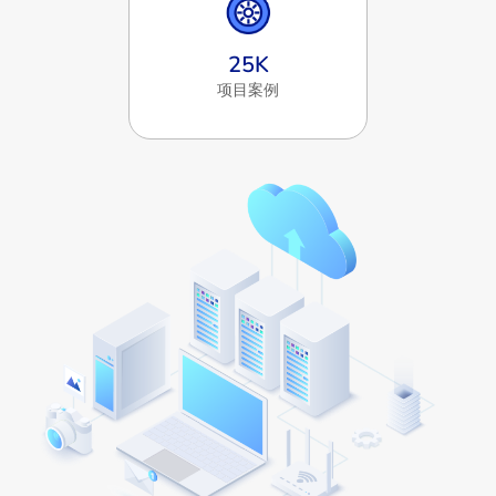
25
K
项目案例