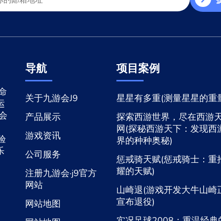
导航
项目案例
命
关于九游会J9
星星有多重(测量星星的重量
运
游会
产品展示
探索西游世界，尽在西游
网(探秘西游天下：发现西
游戏资讯
验
界的种种奥秘)
乐
公司服务
惩戒骑天赋(惩戒骑士：重
耀的天赋)
注册九游会·j9官方
网站
山崎退(游戏开发大牛山崎
宣布退役)
网站地图
实况足球2008：重温经典