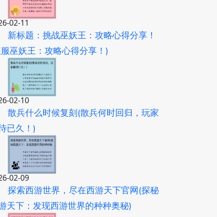
26-02-11
新标题：挑战巫妖王：攻略心得分享！
征服巫妖王：攻略心得分享！)
26-02-10
散兵什么时候复刻(散兵何时回归，玩家
待已久！)
26-02-09
探索西游世界，尽在西游天下官网(探秘
游天下：发现西游世界的种种奥秘)