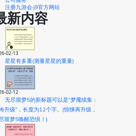
公司服务
注册九游会·j9官方网站
最新内容
26-02-13
星星有多重(测量星星的重量)
26-02-12
无尽噩梦5的新标题可以是“梦魇续集：
怖升级”，长度为12个字。(惊悚再升级，
尽噩梦5唤醒恐惧！)