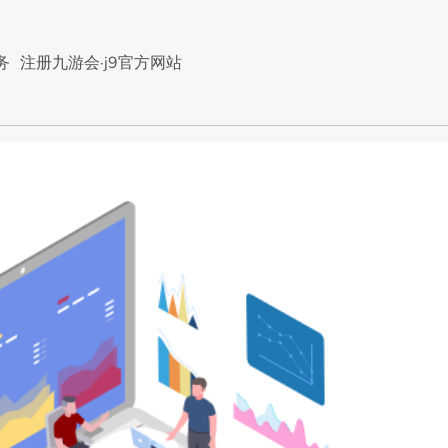
务
注册九游会·j9官方网站