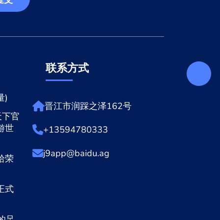
联系方式
)
晋江市润踩之泽162号
天下官
游世
+13594780333
j9app@baidu.ag
拾荣
正式
的足