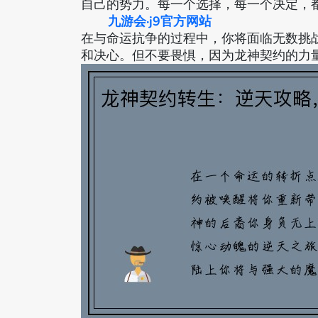
自己的势力。每一个选择，每一个决定，
九游会·j9官方网站
在与命运抗争的过程中，你将面临无数挑
和决心。但不要畏惧，因为龙神契约的力