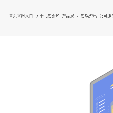
首页官网入口
关于九游会J9
产品展示
游戏资讯
公司服