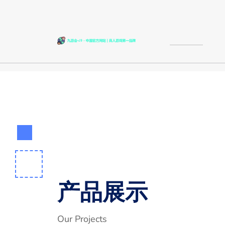
产品展示
Our Projects