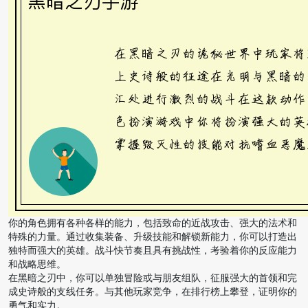
你的角色拥有各种各样的能力，包括致命的近战攻击、强大的法术和
特殊的力量。通过收集装备、升级技能和解锁新能力，你可以打造出
独特而强大的英雄。战斗快节奏且具有挑战性，考验着你的反应能力
和战略思维。
在黑暗之刃中，你可以单独冒险或与朋友组队，征服强大的首领和完
成史诗般的支线任务。与其他玩家竞争，在排行榜上攀登，证明你的
勇气和实力。