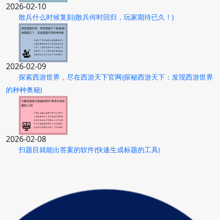
2026-02-10
散兵什么时候复刻(散兵何时回归，玩家期待已久！)
2026-02-09
探索西游世界，尽在西游天下官网(探秘西游天下：发现西游世界
的种种奥秘)
2026-02-08
扫题目就能出答案的软件(快速生成标题的工具)