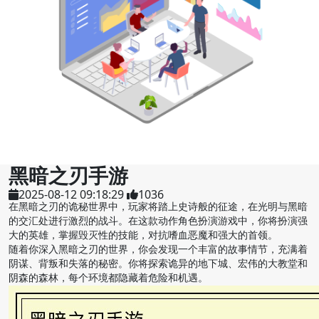
黑暗之刃手游
2025-08-12 09:18:29
1036
在黑暗之刃的诡秘世界中，玩家将踏上史诗般的征途，在光明与黑暗
的交汇处进行激烈的战斗。在这款动作角色扮演游戏中，你将扮演强
大的英雄，掌握毁灭性的技能，对抗嗜血恶魔和强大的首领。
随着你深入黑暗之刃的世界，你会发现一个丰富的故事情节，充满着
阴谋、背叛和失落的秘密。你将探索诡异的地下城、宏伟的大教堂和
阴森的森林，每个环境都隐藏着危险和机遇。