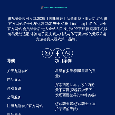
j9九游会官网入口,2025【哪吒推荐】我命由我不由天!九游会·j9
官方网站💕十七年运营,稳定,安全,信誉【baidu.ag】💕J9九游会
官方网站,会员登录后,进入全站入口,支持APP下载,网页和手机版
都能无缝适配,体验电子竞技,真人对战与体育类游戏的无尽乐趣,
九游会真人游戏第一品牌。
导航
项目案例
关于九游会J9
星星有多重(测量星星的重
量)
产品展示
探索西游世界，尽在西游
游戏资讯
天下官网(探秘西游天下：
发现西游世界的种种奥秘)
公司服务
惩戒骑天赋(惩戒骑士：重
注册九游会·j9官方网站
拾荣耀的天赋)
网站地图