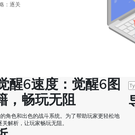
攻略：逐关
觉醒6速度：觉醒6图
籍，畅玩无阻
富的角色和出色的战斗系统。为了帮助玩家更轻松地
逐关解析，让玩家畅玩无阻。
析