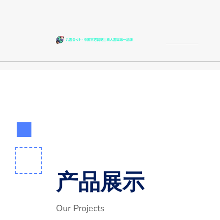
产品展示
Our Projects