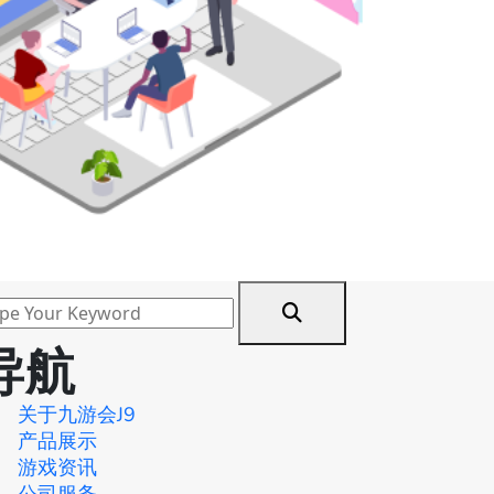
导航
关于九游会J9
产品展示
游戏资讯