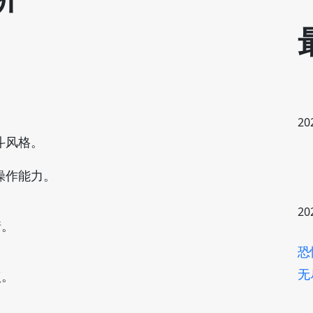
20
斗风格。
操作能力。
20
情。
恐
无
点。