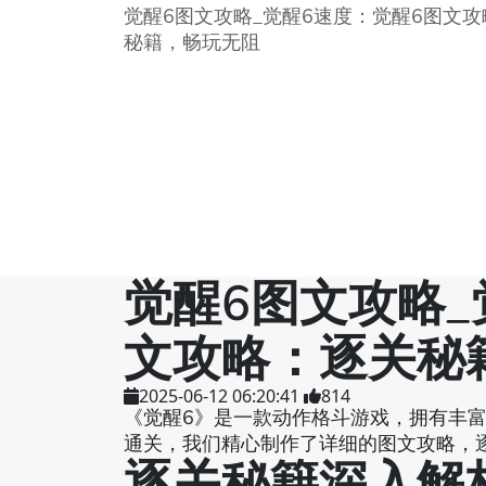
觉醒6图文攻略_觉醒6速度：觉醒6图文
秘籍，畅玩无阻
觉醒6图文攻略_
文攻略：逐关秘
2025-06-12 06:20:41
814
《觉醒6》是一款动作格斗游戏，拥有丰
通关，我们精心制作了详细的图文攻略，
逐关秘籍深入解