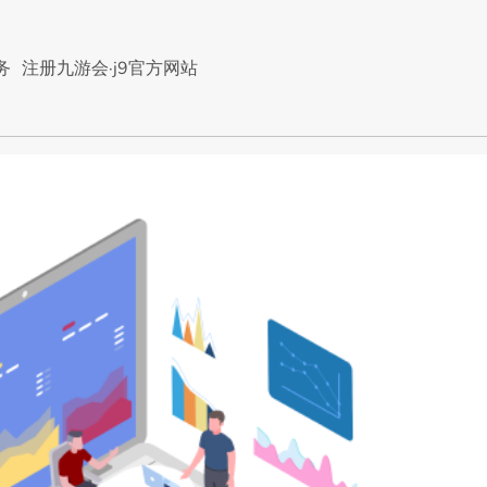
务
注册九游会·j9官方网站