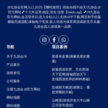
j9九游会官网入口,2025【哪吒推荐】我命由我不由天!九游会·j9
官方网站💕十七年运营,稳定,安全,信誉【baidu.ag】💕J9九游会
官方网站,会员登录后,进入全站入口,支持APP下载,网页和手机版
都能无缝适配,体验电子竞技,真人对战与体育类游戏的无尽乐趣,
九游会真人游戏第一品牌。
导航
项目案例
关于九游会J9
星星有多重(测量星星的重
量)
产品展示
探索西游世界，尽在西游
游戏资讯
天下官网(探秘西游天下：
发现西游世界的种种奥秘)
公司服务
惩戒骑天赋(惩戒骑士：重
注册九游会·j9官方网站
拾荣耀的天赋)
网站地图
山崎退(游戏开发大牛山崎
正式宣布退役)
网站地图