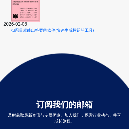
2026-02-08
扫题目就能出答案的软件(快速生成标题的工具)
订阅我们的邮箱
及时获取最新资讯与专属优惠。加入我们，探索行业动态，共享
成长旅程。