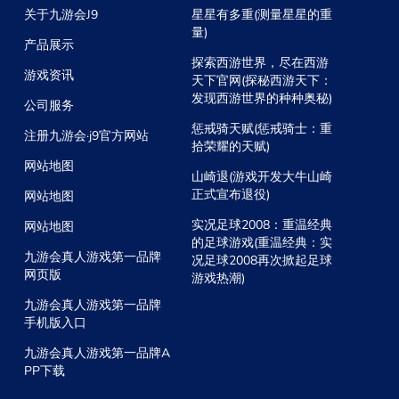
关于九游会J9
星星有多重(测量星星的重
量)
产品展示
探索西游世界，尽在西游
游戏资讯
天下官网(探秘西游天下：
发现西游世界的种种奥秘)
公司服务
惩戒骑天赋(惩戒骑士：重
注册九游会·j9官方网站
拾荣耀的天赋)
网站地图
山崎退(游戏开发大牛山崎
正式宣布退役)
网站地图
实况足球2008：重温经典
网站地图
的足球游戏(重温经典：实
九游会真人游戏第一品牌
况足球2008再次掀起足球
网页版
游戏热潮)
九游会真人游戏第一品牌
手机版入口
九游会真人游戏第一品牌A
PP下载