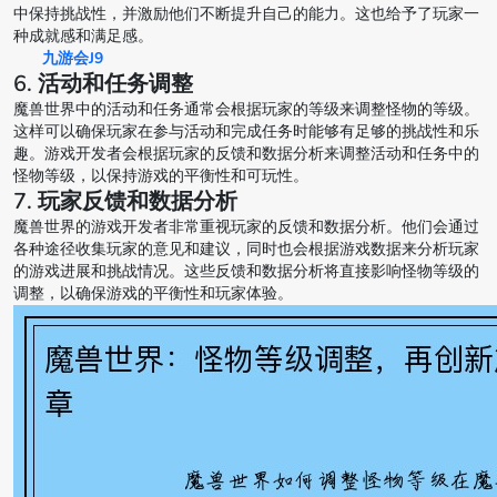
中保持挑战性，并激励他们不断提升自己的能力。这也给予了玩家一
种成就感和满足感。
九游会J9
6. 活动和任务调整
魔兽世界中的活动和任务通常会根据玩家的等级来调整怪物的等级。
这样可以确保玩家在参与活动和完成任务时能够有足够的挑战性和乐
趣。游戏开发者会根据玩家的反馈和数据分析来调整活动和任务中的
怪物等级，以保持游戏的平衡性和可玩性。
7. 玩家反馈和数据分析
魔兽世界的游戏开发者非常重视玩家的反馈和数据分析。他们会通过
各种途径收集玩家的意见和建议，同时也会根据游戏数据来分析玩家
的游戏进展和挑战情况。这些反馈和数据分析将直接影响怪物等级的
调整，以确保游戏的平衡性和玩家体验。