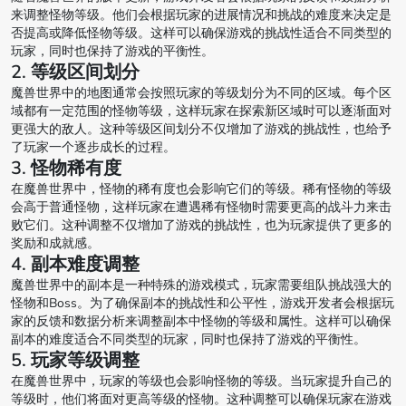
来调整怪物等级。他们会根据玩家的进展情况和挑战的难度来决定是
否提高或降低怪物等级。这样可以确保游戏的挑战性适合不同类型的
玩家，同时也保持了游戏的平衡性。
2. 等级区间划分
魔兽世界中的地图通常会按照玩家的等级划分为不同的区域。每个区
域都有一定范围的怪物等级，这样玩家在探索新区域时可以逐渐面对
更强大的敌人。这种等级区间划分不仅增加了游戏的挑战性，也给予
了玩家一个逐步成长的过程。
3. 怪物稀有度
在魔兽世界中，怪物的稀有度也会影响它们的等级。稀有怪物的等级
会高于普通怪物，这样玩家在遭遇稀有怪物时需要更高的战斗力来击
败它们。这种调整不仅增加了游戏的挑战性，也为玩家提供了更多的
奖励和成就感。
4. 副本难度调整
魔兽世界中的副本是一种特殊的游戏模式，玩家需要组队挑战强大的
怪物和Boss。为了确保副本的挑战性和公平性，游戏开发者会根据玩
家的反馈和数据分析来调整副本中怪物的等级和属性。这样可以确保
副本的难度适合不同类型的玩家，同时也保持了游戏的平衡性。
5. 玩家等级调整
在魔兽世界中，玩家的等级也会影响怪物的等级。当玩家提升自己的
等级时，他们将面对更高等级的怪物。这种调整可以确保玩家在游戏