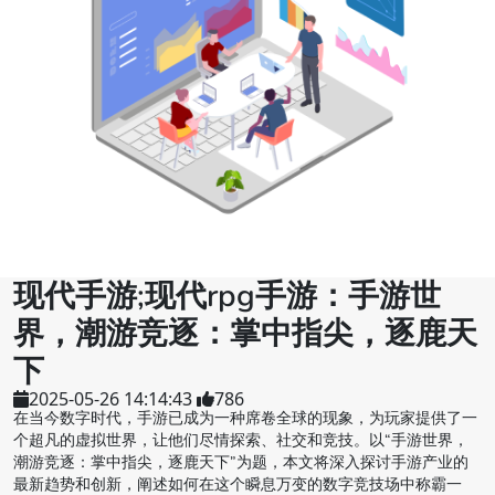
现代手游;现代rpg手游：手游世
界，潮游竞逐：掌中指尖，逐鹿天
下
2025-05-26 14:14:43
786
在当今数字时代，手游已成为一种席卷全球的现象，为玩家提供了一
个超凡的虚拟世界，让他们尽情探索、社交和竞技。以“手游世界，
潮游竞逐：掌中指尖，逐鹿天下”为题，本文将深入探讨手游产业的
最新趋势和创新，阐述如何在这个瞬息万变的数字竞技场中称霸一