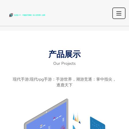
产品展示
Our Projects
现代手游;现代rpg手游：手游世界，潮游竞逐：掌中指尖，
逐鹿天下