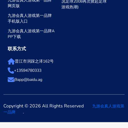
九游会真人游戏第一品牌
况足球2008再次掀起足球
网页版
游戏热潮)
九游会真人游戏第一品牌
手机版入口
九游会真人游戏第一品牌A
PP下载
联系方式
晋江市润踩之泽162号
+13594780333
j9app@baidu.ag
Copyright © 2026 All Rights Reserved
九游会真人游戏第
.
一品牌