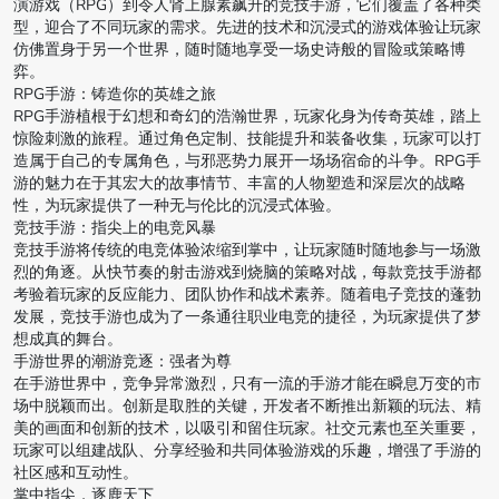
演游戏（RPG）到令人肾上腺素飙升的竞技手游，它们覆盖了各种类
型，迎合了不同玩家的需求。先进的技术和沉浸式的游戏体验让玩家
仿佛置身于另一个世界，随时随地享受一场史诗般的冒险或策略博
弈。
RPG手游：铸造你的英雄之旅
RPG手游植根于幻想和奇幻的浩瀚世界，玩家化身为传奇英雄，踏上
惊险刺激的旅程。通过角色定制、技能提升和装备收集，玩家可以打
造属于自己的专属角色，与邪恶势力展开一场场宿命的斗争。RPG手
游的魅力在于其宏大的故事情节、丰富的人物塑造和深层次的战略
性，为玩家提供了一种无与伦比的沉浸式体验。
竞技手游：指尖上的电竞风暴
竞技手游将传统的电竞体验浓缩到掌中，让玩家随时随地参与一场激
烈的角逐。从快节奏的射击游戏到烧脑的策略对战，每款竞技手游都
考验着玩家的反应能力、团队协作和战术素养。随着电子竞技的蓬勃
发展，竞技手游也成为了一条通往职业电竞的捷径，为玩家提供了梦
想成真的舞台。
手游世界的潮游竞逐：强者为尊
在手游世界中，竞争异常激烈，只有一流的手游才能在瞬息万变的市
场中脱颖而出。创新是取胜的关键，开发者不断推出新颖的玩法、精
美的画面和创新的技术，以吸引和留住玩家。社交元素也至关重要，
玩家可以组建战队、分享经验和共同体验游戏的乐趣，增强了手游的
社区感和互动性。
掌中指尖，逐鹿天下