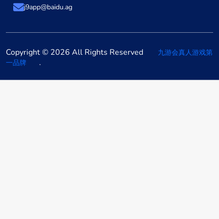
j9app@baidu.ag
Copyright © 2026 All Rights Reserved
九游会真人游戏第
.
一品牌