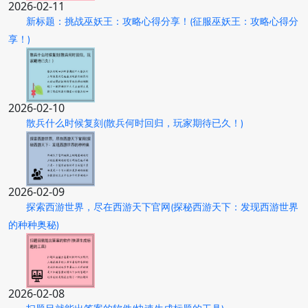
2026-02-11
新标题：挑战巫妖王：攻略心得分享！(征服巫妖王：攻略心得分
享！)
2026-02-10
散兵什么时候复刻(散兵何时回归，玩家期待已久！)
2026-02-09
探索西游世界，尽在西游天下官网(探秘西游天下：发现西游世界
的种种奥秘)
2026-02-08