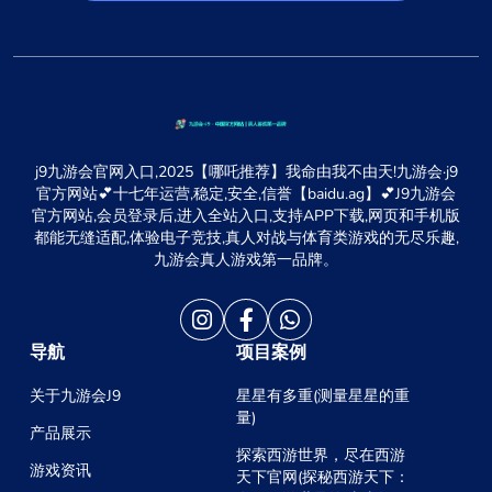
j9九游会官网入口,2025【哪吒推荐】我命由我不由天!九游会·j9
官方网站💕十七年运营,稳定,安全,信誉【baidu.ag】💕J9九游会
官方网站,会员登录后,进入全站入口,支持APP下载,网页和手机版
都能无缝适配,体验电子竞技,真人对战与体育类游戏的无尽乐趣,
九游会真人游戏第一品牌。
导航
项目案例
关于九游会J9
星星有多重(测量星星的重
量)
产品展示
探索西游世界，尽在西游
游戏资讯
天下官网(探秘西游天下：