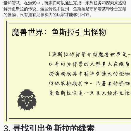
量和智慧。在游戏中，玩家们可以通过完成一系列任务和探索来逐渐
解开鱼斯拉的传说。这些传说中提到，鱼斯拉是守护着某种珍贵宝藏
的怪物，只有拥有足够实力的玩家才能够引出它。
3. 寻找引出鱼斯拉的线索