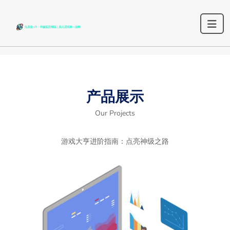
产品展示
Our Projects
游戏大亨进阶指南：点亮神级之路