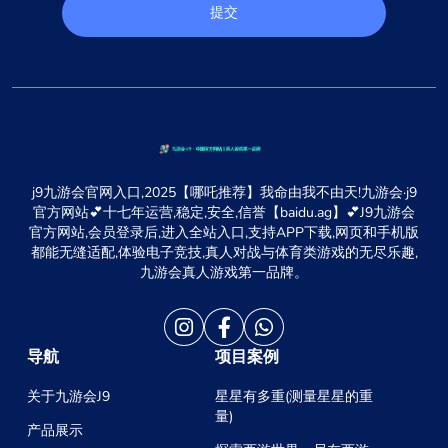
提交
j9九游会官网入口,2025【哪吒推荐】我命由我不由天!九游会·j9
官方网站💕十七年运营,稳定,安全,信誉【baidu.ag】💕J9九游会
官方网站,会员登录后,进入全站入口,支持APP下载,网页和手机版
都能无缝适配,体验电子竞技,真人对战与体育类游戏的无尽乐趣,
九游会真人游戏第一品牌。
导航
项目案例
关于九游会J9
星星有多重(测量星星的重
量)
产品展示