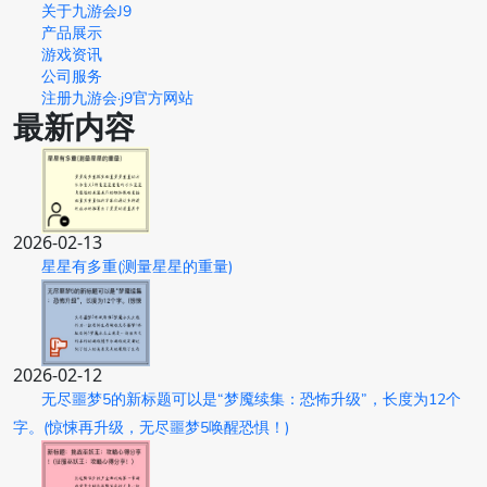
关于九游会J9
产品展示
游戏资讯
公司服务
注册九游会·j9官方网站
最新内容
2026-02-13
星星有多重(测量星星的重量)
2026-02-12
无尽噩梦5的新标题可以是“梦魇续集：恐怖升级”，长度为12个
字。(惊悚再升级，无尽噩梦5唤醒恐惧！)