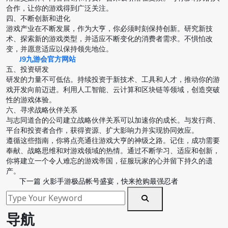
合作，让你的游戏得到广泛关注。
四、不断创新和进化
游戏产业在不断发展，作为大亨，你必须时刻保持创新。研究新技
术、探索新的游戏类型，并适应不断变化的消费者需求。不惧怕改
变，并愿意适应以保持领先地位。
J9九游会官方网站
五、投资研发
研发的力量不可低估。持续投资于新技术、工具和人才，推动你的游
戏开发向前迈进。利用人工智能、云计算和区块链等领域，创造突破
性的游戏体验。
六、寻求战略伙伴关系
与志同道合的公司建立战略伙伴关系可以加速你的成长。与发行商、
平台和投资者合作，获得资源、扩大影响力并实现协同效应。
遵循这些指南，你将点亮通往游戏大亨的神级之路。记住，成功需要
奉献、战略思维和对游戏领域的热情。通过不断学习、适应和创新，
你将建立一个令人难忘的游戏帝国，征服玩家的心并留下持久的遗
产。
下一篇
火影手游极品帐号盛宴，快来抢购最强忍者
导航