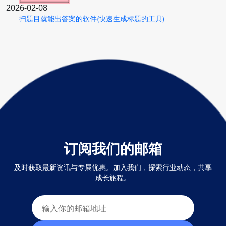
2026-02-08
扫题目就能出答案的软件(快速生成标题的工具)
订阅我们的邮箱
及时获取最新资讯与专属优惠。加入我们，探索行业动态，共享
成长旅程。