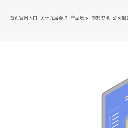
首页官网入口
关于九游会J9
产品展示
游戏资讯
公司服