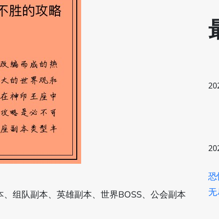
20
20
恐
无
、组队副本、英雄副本、世界BOSS、公会副本