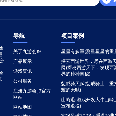
导航
项目案例
命
关于九游会J9
星星有多重(测量星星的重量
运
游会
产品展示
探索西游世界，尽在西游
网(探秘西游天下：发现西
游戏资讯
验
界的种种奥秘)
乐
公司服务
惩戒骑天赋(惩戒骑士：重
耀的天赋)
注册九游会·j9官方
网站
山崎退(游戏开发大牛山崎
宣布退役)
网站地图
实况足球2008：重温经典