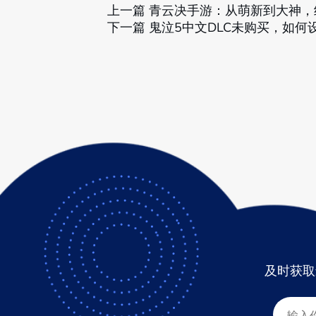
上一篇
青云决手游：从萌新到大神，
下一篇
鬼泣5中文DLC未购买，如何
及时获取