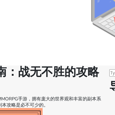
南：战无不胜的攻略
MORPG手游，拥有庞大的世界观和丰富的副本系
副本攻略是必不可少的。