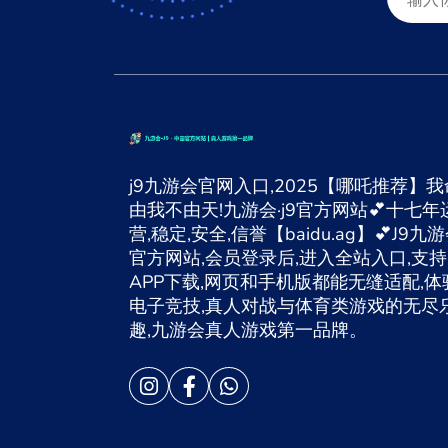
j9九游会官网入口,2025【哪吒推荐】我
由我不由天!九游会·j9官方网站💕十七年
营,稳定,安全,信誉【baidu.ag】💕J9九
官方网站,会员登录后,进入全站入口,支持
APP下载,网页和手机版都能无缝适配,体
电子竞技,真人对战与体育类游戏的无尽
趣,九游会真人游戏第一品牌。