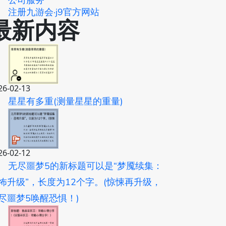
公司服务
注册九游会·j9官方网站
最新内容
26-02-13
星星有多重(测量星星的重量)
26-02-12
无尽噩梦5的新标题可以是“梦魇续集：
怖升级”，长度为12个字。(惊悚再升级，
尽噩梦5唤醒恐惧！)