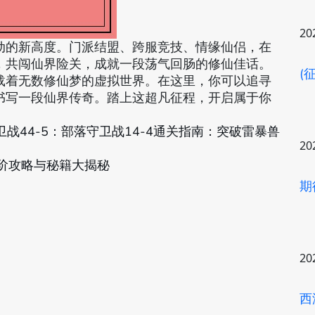
20
动的新高度。门派结盟、跨服竞技、情缘仙侣，在
，共闯仙界险关，成就一段荡气回肠的修仙佳话。
(
载着无数修仙梦的虚拟世界。在这里，你可以追寻
书写一段仙界传奇。踏上这超凡征程，开启属于你
卫战44-5：部落守卫战14-4通关指南：突破雷暴兽
20
进阶攻略与秘籍大揭秘
期
20
西