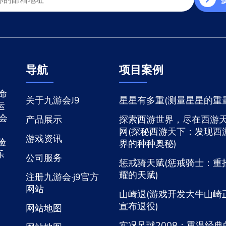
导航
项目案例
命
关于九游会J9
星星有多重(测量星星的重量
运
游会
产品展示
探索西游世界，尽在西游
网(探秘西游天下：发现西
游戏资讯
验
界的种种奥秘)
乐
公司服务
惩戒骑天赋(惩戒骑士：重
耀的天赋)
注册九游会·j9官方
网站
山崎退(游戏开发大牛山崎
宣布退役)
网站地图
实况足球2008：重温经典