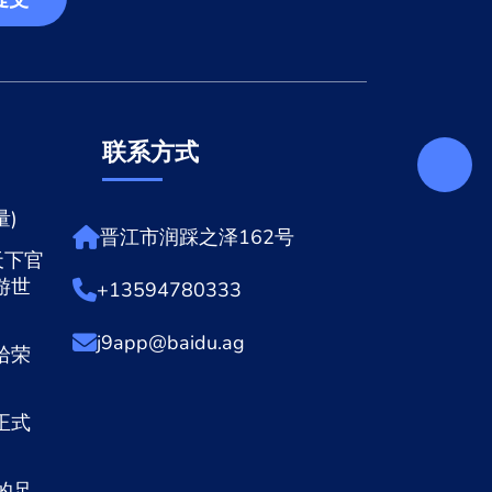
联系方式
)
晋江市润踩之泽162号
天下官
游世
+13594780333
j9app@baidu.ag
拾荣
正式
的足