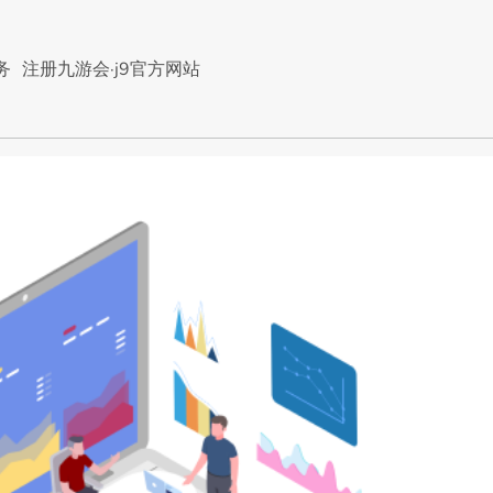
务
注册九游会·j9官方网站