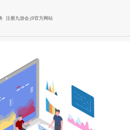
务
注册九游会·j9官方网站