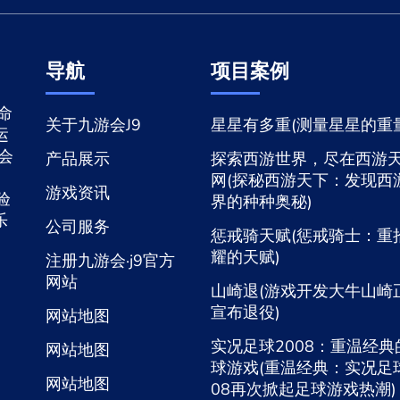
导航
项目案例
命
关于九游会J9
星星有多重(测量星星的重量
运
游会
产品展示
探索西游世界，尽在西游
网(探秘西游天下：发现西
游戏资讯
验
界的种种奥秘)
乐
公司服务
惩戒骑天赋(惩戒骑士：重
耀的天赋)
注册九游会·j9官方
网站
山崎退(游戏开发大牛山崎
宣布退役)
网站地图
实况足球2008：重温经典
网站地图
球游戏(重温经典：实况足球
网站地图
08再次掀起足球游戏热潮)