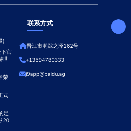
联系方式
)
晋江市润踩之泽162号
天下官
游世
+13594780333
j9app@baidu.ag
拾荣
正式
的足
20