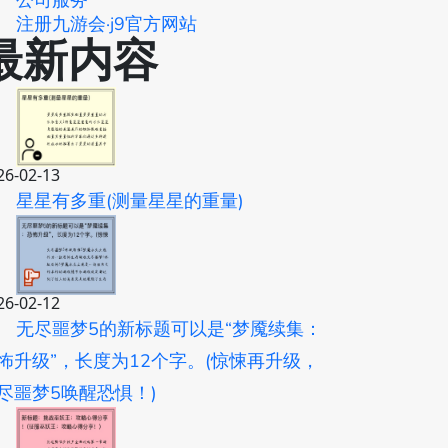
公司服务
注册九游会·j9官方网站
最新内容
26-02-13
星星有多重(测量星星的重量)
26-02-12
无尽噩梦5的新标题可以是“梦魇续集：
怖升级”，长度为12个字。(惊悚再升级，
尽噩梦5唤醒恐惧！)