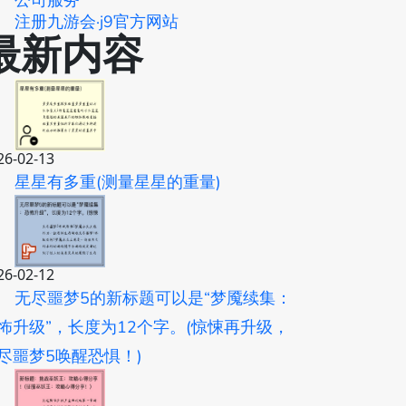
公司服务
注册九游会·j9官方网站
最新内容
26-02-13
星星有多重(测量星星的重量)
26-02-12
无尽噩梦5的新标题可以是“梦魇续集：
怖升级”，长度为12个字。(惊悚再升级，
尽噩梦5唤醒恐惧！)