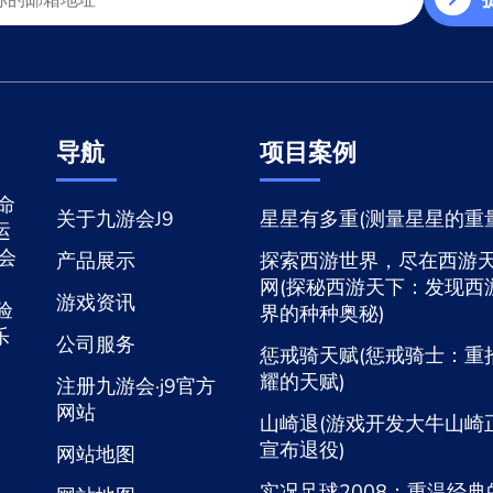
导航
项目案例
命
关于九游会J9
星星有多重(测量星星的重量
运
游会
产品展示
探索西游世界，尽在西游
网(探秘西游天下：发现西
游戏资讯
验
界的种种奥秘)
乐
公司服务
惩戒骑天赋(惩戒骑士：重
耀的天赋)
注册九游会·j9官方
网站
山崎退(游戏开发大牛山崎
宣布退役)
网站地图
实况足球2008：重温经典