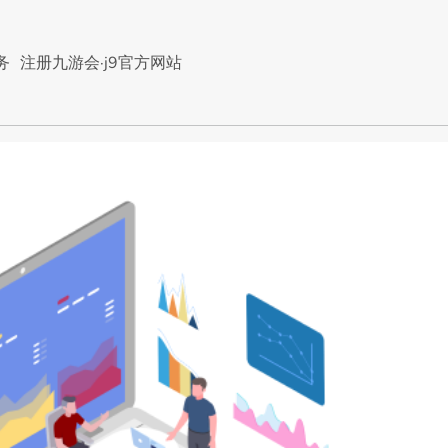
务
注册九游会·j9官方网站