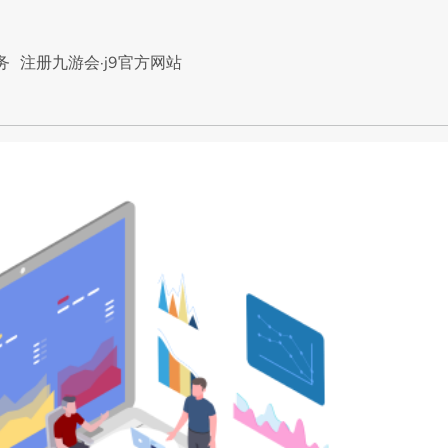
务
注册九游会·j9官方网站