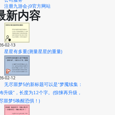
公司服务
注册九游会·j9官方网站
最新内容
26-02-13
星星有多重(测量星星的重量)
26-02-12
无尽噩梦5的新标题可以是“梦魇续集：
怖升级”，长度为12个字。(惊悚再升级，
尽噩梦5唤醒恐惧！)