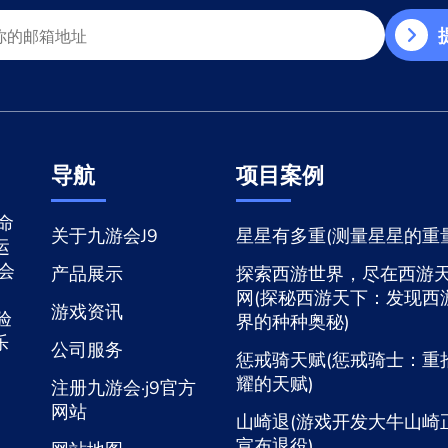
导航
项目案例
命
关于九游会J9
星星有多重(测量星星的重量
运
游会
产品展示
探索西游世界，尽在西游
网(探秘西游天下：发现西
游戏资讯
验
界的种种奥秘)
乐
公司服务
惩戒骑天赋(惩戒骑士：重
耀的天赋)
注册九游会·j9官方
网站
山崎退(游戏开发大牛山崎
宣布退役)