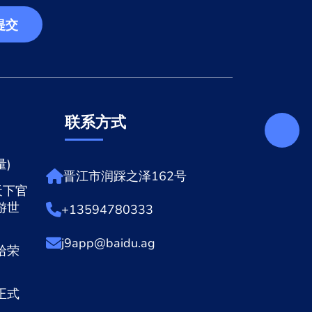
提交
联系方式
)
晋江市润踩之泽162号
天下官
游世
+13594780333
j9app@baidu.ag
拾荣
正式