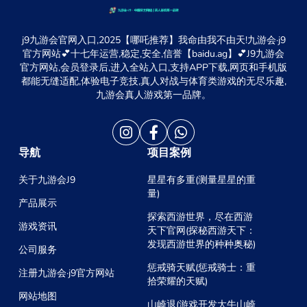
j9九游会官网入口,2025【哪吒推荐】我命由我不由天!九游会·j9
官方网站💕十七年运营,稳定,安全,信誉【baidu.ag】💕J9九游会
官方网站,会员登录后,进入全站入口,支持APP下载,网页和手机版
都能无缝适配,体验电子竞技,真人对战与体育类游戏的无尽乐趣,
九游会真人游戏第一品牌。
导航
项目案例
关于九游会J9
星星有多重(测量星星的重
量)
产品展示
探索西游世界，尽在西游
游戏资讯
天下官网(探秘西游天下：
发现西游世界的种种奥秘)
公司服务
惩戒骑天赋(惩戒骑士：重
注册九游会·j9官方网站
拾荣耀的天赋)
网站地图
山崎退(游戏开发大牛山崎