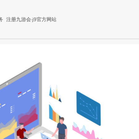
务
注册九游会·j9官方网站