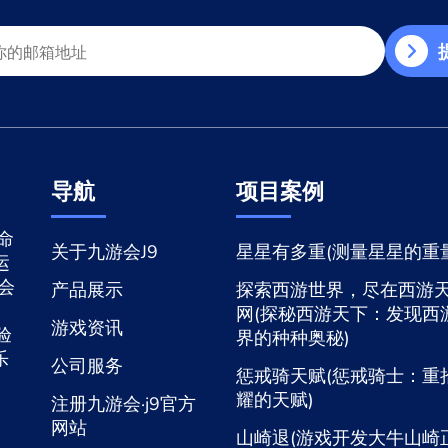
导航
项目案例
命
关于九游会J9
星星有多重(测量星星的重量
运
游会
产品展示
探索西游世界，尽在西游
网(探秘西游天下：发现西
游戏资讯
验
界的种种奥秘)
乐
公司服务
惩戒骑天赋(惩戒骑士：重
耀的天赋)
注册九游会·j9官方
网站
山崎退(游戏开发大牛山崎