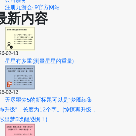
公司服务
注册九游会·j9官方网站
最新内容
26-02-13
星星有多重(测量星星的重量)
26-02-12
无尽噩梦5的新标题可以是“梦魇续集：
怖升级”，长度为12个字。(惊悚再升级，
尽噩梦5唤醒恐惧！)