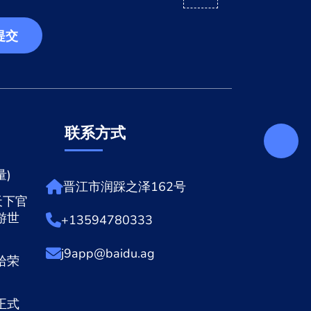
提交
联系方式
)
晋江市润踩之泽162号
天下官
游世
+13594780333
j9app@baidu.ag
拾荣
正式