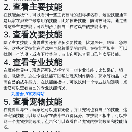
2. 查看主要技能
在技能面板中，可以看到一些主要技能的图标和名称。这些技能通常
是玩家在游戏中最常用的技能，比如攻击技能、防御技能等。通过查
看这些主要技能，可以初步了解自己在游戏中的技能水平。
3. 查看次要技能
除了主要技能，魔兽世界还有许多次要技能，比如烹饪、钓鱼、急救
等。这些次要技能在游戏中也起着重要的作用。在技能面板中，可以
找到一个选项卡或者下拉菜单，点击它可以查看自己的次要技能。
4. 查看专业技能
在魔兽世界中，玩家还可以选择学习一些专业技能，比如采矿、锻
造、裁缝等。这些专业技能可以帮助玩家制作装备、药水等物品，提
高自己的战斗能力。在技能面板中，可以找到一个专业技能选项，点
击它可以查看自己的专业技能情况。
九游会·j9官方网站
5. 查看宠物技能
在魔兽世界中，玩家还可以拥有宠物，并且宠物也有自己的技能。这
些宠物技能可以帮助玩家在战斗中取得优势。在技能面板中，可以找
到一个宠物技能选项，点击它可以查看自己宠物的技能数量和技能情
况。