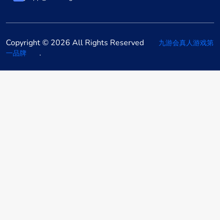
Copyright © 2026 All Rights Reserved
九游会真人游戏第
.
一品牌