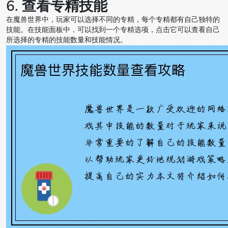
6. 查看专精技能
在魔兽世界中，玩家可以选择不同的专精，每个专精都有自己独特的
技能。在技能面板中，可以找到一个专精选项，点击它可以查看自己
所选择的专精的技能数量和技能情况。