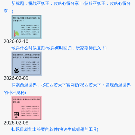
新标题：挑战巫妖王：攻略心得分享！(征服巫妖王：攻略心得分
享！)
2026-02-10
散兵什么时候复刻(散兵何时回归，玩家期待已久！)
2026-02-09
探索西游世界，尽在西游天下官网(探秘西游天下：发现西游世界
的种种奥秘)
2026-02-08
扫题目就能出答案的软件(快速生成标题的工具)