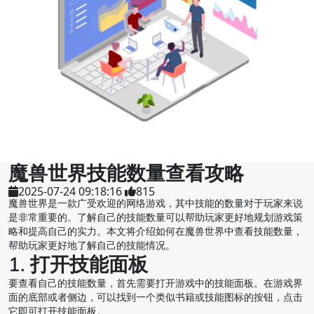
魔兽世界技能数量查看攻略
2025-07-24 09:18:16
815
魔兽世界是一款广受欢迎的网络游戏，其中技能的数量对于玩家来说
是非常重要的。了解自己的技能数量可以帮助玩家更好地规划游戏策
略和提高自己的实力。本文将介绍如何在魔兽世界中查看技能数量，
帮助玩家更好地了解自己的技能情况。
1. 打开技能面板
要查看自己的技能数量，首先需要打开游戏中的技能面板。在游戏界
面的底部或者侧边，可以找到一个类似书籍或技能图标的按钮，点击
它即可打开技能面板。