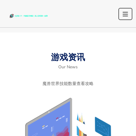
游戏资讯
Our News
魔兽世界技能数量查看攻略