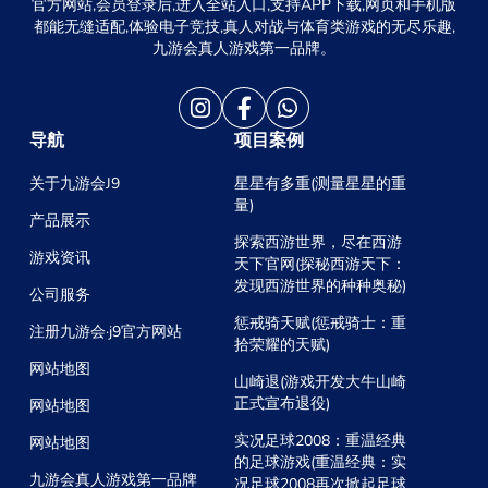
官方网站,会员登录后,进入全站入口,支持APP下载,网页和手机版
都能无缝适配,体验电子竞技,真人对战与体育类游戏的无尽乐趣,
九游会真人游戏第一品牌。
导航
项目案例
关于九游会J9
星星有多重(测量星星的重
量)
产品展示
探索西游世界，尽在西游
游戏资讯
天下官网(探秘西游天下：
发现西游世界的种种奥秘)
公司服务
惩戒骑天赋(惩戒骑士：重
注册九游会·j9官方网站
拾荣耀的天赋)
网站地图
山崎退(游戏开发大牛山崎
正式宣布退役)
网站地图
实况足球2008：重温经典
网站地图
的足球游戏(重温经典：实
九游会真人游戏第一品牌
况足球2008再次掀起足球